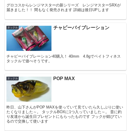
グロコスからレンジマスターの新シリーズ レンジマスターSRXが
届きました！！ 間もなく発売されます 詳細は後日UPします
チャビーバイブレーション
タックル
チャビーバイブレーション40購入！ 40mm 4.8gでベイトフィネス
タックルで遊べそうです。
POP MAX
タックル
昨日、山下さんがPOP MAXを使っていて見ていたら久しぶりに使い
たくなりました～。 タックルBOXに1つ入っていました～。 昔に釣
り友達から誕生日プレゼントにもらったものです フックが錆びてい
るので交換して使います