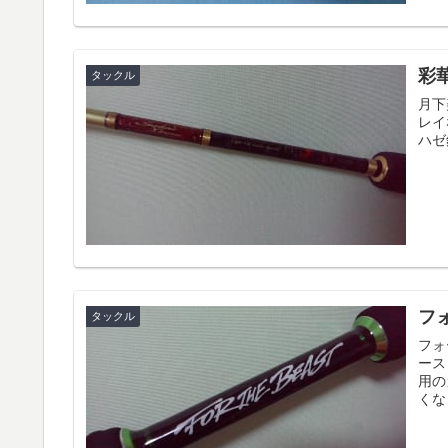
彩
タックル
月下
レイ
ハゼ
フ
タックル
フォ
ース
用の
くな