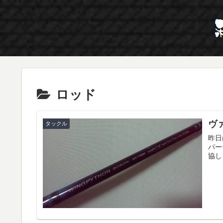
ロッド
ヴ
タックル
昨日
パー
協し