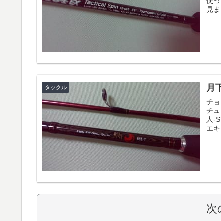
使っ
見ま
月下
タックル
チョ
チュ
人-
エキ
次