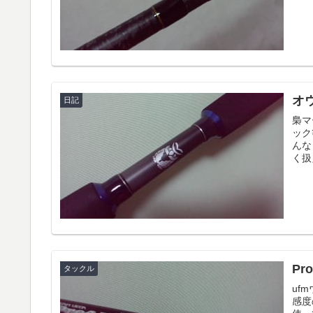
オ
日記
梟マ
ック
んな
く扱
Pr
タックル
uf
感度