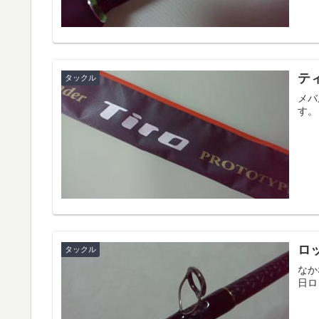
テ
タックル
メバ
す。
ロ
タックル
なか
日ロ