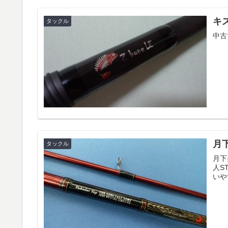
キス
タックル
中古
月下
タックル
月下
人S
いや