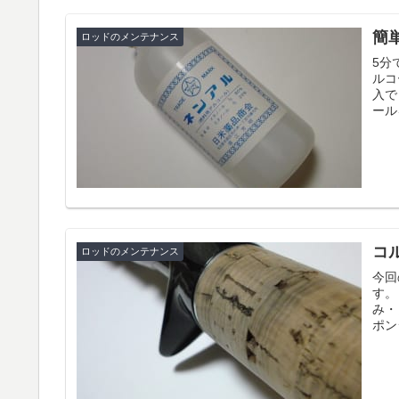
簡
ロッドのメンテナンス
5分
ルコ
入で
ール
コ
ロッドのメンテナンス
今回
す。
み・
ポン