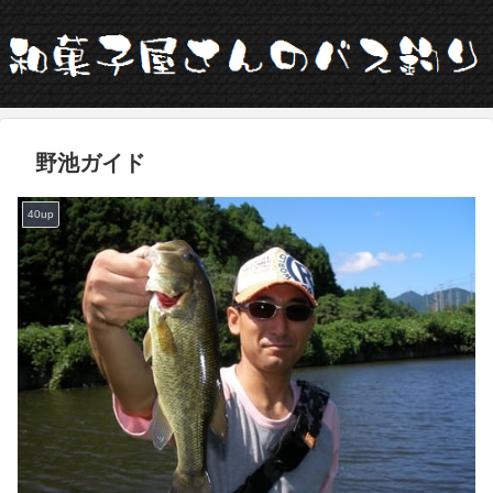
野池ガイド
40up