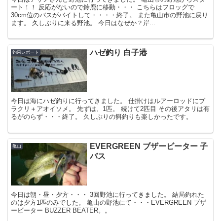
ート！！ 反応がないので鈴鹿に移動・・・ こちらはフロッグで
30cm位のバスがバイトして・・・・終了。 また亀山市の野池に戻り
ます。 久しぶりに来る野池。 今日はなぜか？岸...
ハゼ釣り 白子港
釣果レポート
今日は海にハゼ釣りに行ってきました。 仕掛けはルアーロッドにブ
ラクリ＋アオイソメ。 先ずは、1匹。 続けて2匹目 その後アタリは有
るがのらず・・・終了。 久しぶりの餌釣りも楽しかったです。
EVERGREEN ブザービーター 子
亀山
バス
今日は朝・昼・夕方・・・ 3回野池に行ってきました。 結局釣れた
のは夕方1匹のみでした。 亀山の野池にて・・・EVERGREEN ブザ
ービーター BUZZER BEATER。。