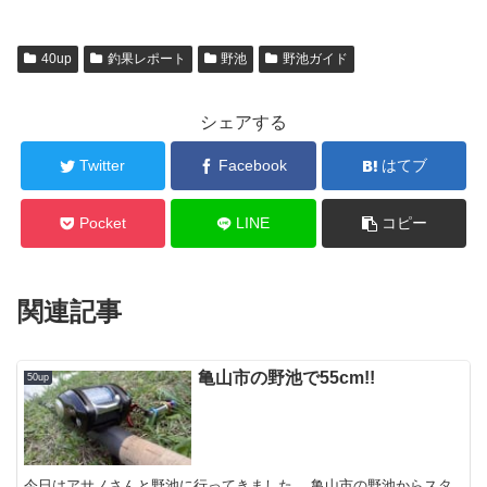
40up
釣果レポート
野池
野池ガイド
シェアする
Twitter
Facebook
はてブ
Pocket
LINE
コピー
関連記事
亀山市の野池で55cm!!
50up
今日はアサノさんと野池に行ってきました。 亀山市の野池からスタ