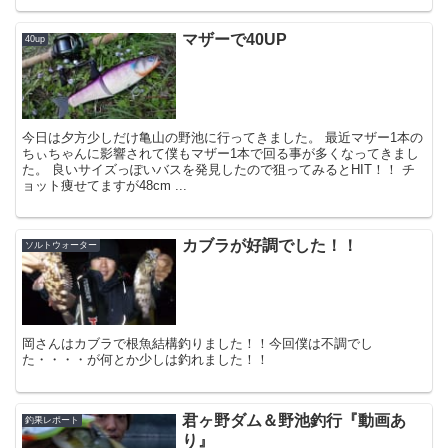
マザーで40UP
40up
今日は夕方少しだけ亀山の野池に行ってきました。 最近マザー1本の
ちぃちゃんに影響されて僕もマザー1本で回る事が多くなってきまし
た。 良いサイズっぽいバスを発見したので狙ってみるとHIT！！ チ
ョット痩せてますが48cm ...
カブラが好調でした！！
ソルトウォーター
岡さんはカブラで根魚結構釣りました！！今回僕は不調でし
た・・・・が何とか少しは釣れました！！
君ヶ野ダム＆野池釣行『動画あ
釣果レポート
り』