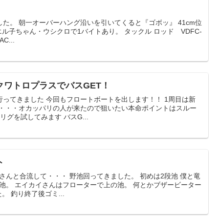
た。 朝一オーバーハング沿いを引いてくると『ゴボッ』 41cm位
ル子ちゃん・ウシクロで1バイトあり。 タックル ロッド VDFC-
C...
クワトロプラスでバスGET！
ってきました 今回もフロートボートを出します！！ 1周目は新
し・・・オカッパリの人が来たので狙いたい本命ポイントはスルー
グを試してみます バスG...
ト
）さんと合流して・・・ 野池回ってきました。 初めは2段池 僕と竜
の池。 エイカイさんはフローターで上の池。 何とかブザービーター
。 釣り終了後ゴミ...