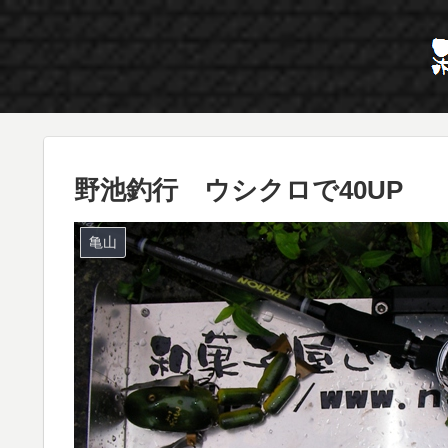
野池釣行 ウシクロで40UP
亀山