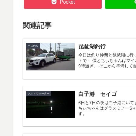
Pocket
関連記事
琵琶湖釣行
バス釣り
今日は釣り仲間と琵琶湖に行
トで！ 僕とちぃちゃんはマ
9時過ぎ。 そこから準備して琵
白子港 セイゴ
ソルトウォーター
6日と7日の夜は白子港にいて
ちぃちゃんはグラスミノーS＋
す。