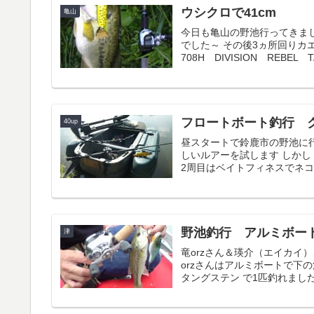
ウシクロで41cm
亀山
今日も亀山の野池行ってきまし
でした～ その後3ヵ所回りカエ
708H DIVISION REBEL TA
フロートボート釣行 
40up
昼スタートで鈴鹿市の野池に行
しいルアーを試します しか
2周目はベイトフィネスでネコリ
野池釣行 アルミボー
津
竜orzさん＆瑛介（エイカイ
orzさんはアルミボートで下
タングステン で1匹釣れました