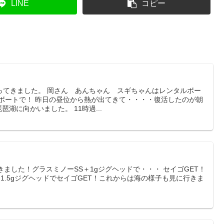
LINE
コピー
ってきました。 岡さん あんちゃん スギちゃんはレンタルボー
イボートで！ 昨日の昼位から熱が出てきて・・・・復活したのが朝
琶湖に向かいました。 11時過...
きました！グラスミノーSS＋1gジグヘッドで・・・ セイゴGET！
1.5gジグヘッドでセイゴGET！これからは海の様子も見に行きま