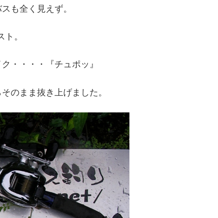
バスも全く見えず。
スト。
イク・・・・『チュポッ』
らそのまま抜き上げました。