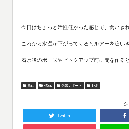
今日はちょっと活性低かった感じで、食いき
これから水温が下がってくるとルアーを追い
着水後のポーズやピックアップ前に間を作ると
亀山
40up
釣果レポート
野池
シ
Twitter