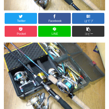
Twitter
Facebook
はてブ
Pocket
LINE
コピー