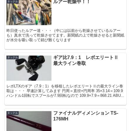
ルアー乾燥中！！
タックル
昨日使ったルアー達・・・（中には以前から乾燥させているルアー
も）真水で洗って乾燥させてます。新聞紙の上で乾燥させると新聞紙
が水分を吸い取って錆び難くなります
ギア比7.9：1 レボエリートⅡ
タックル
最大ライン巻取
レボLTXのギア（7.9：1）を移植したレボエリートⅡの最大ライン巻
取は・・・ 早速計算してみます 円周＝直径×円周率 35×3.14＝109.9
ハンドル1回転でスプールが7.9回転なので 109.9×7.9＝868.21 ABU...
ファイナルディメンション TS-
タックル
176MH