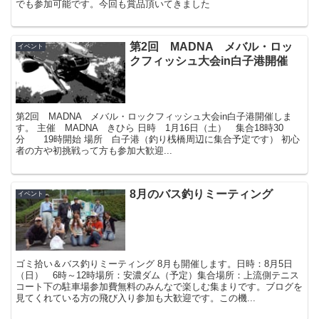
でも参加可能です。今回も賞品頂いてきました
第2回 MADNA メバル・ロッ
イベント
クフィッシュ大会in白子港開催
第2回 MADNA メバル・ロックフィッシュ大会in白子港開催しま
す。 主催 MADNA きひら 日時 1月16日（土） 集合18時30
分 19時開始 場所 白子港（釣り桟橋周辺に集合予定です） 初心
者の方や初挑戦って方も参加大歓迎...
8月のバス釣りミーティング
イベント
ゴミ拾い＆バス釣りミーティング 8月も開催します。日時：8月5日
（日） 6時～12時場所：安濃ダム（予定）集合場所：上流側テニス
コート下の駐車場参加費無料のみんなで楽しむ集まりです。ブログを
見てくれている方の飛び入り参加も大歓迎です。この機...