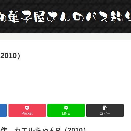
010）
Pocket
LINE
コピー
作 カエルちゃんR（2010）