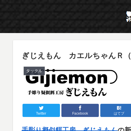
ぎじえもん カエルちゃんＲ（2
タックル
Twitter
Facebook
はてブ
手彫り擬似餌工房 ぎじえもん
の新