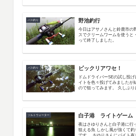
野池釣行
バス釣り
今日はアサノさんと鈴鹿市の
スでクリームワームを使うと・
って終了しました。
ビックリアワセ！
バス釣り
ドムドライバーSEの試し投げ
イトを色々投げてみましたが
ので狙ってみます。 久しぶりに
白子港 ライトゲーム
ソルトウォーター
夜はさゆりさんと白子港に行っ
狙える魚 しかし風が強くて
です。 さゆりさんにバイト有り