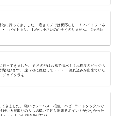
野池に行ってきました。 巻きモノでは反応なし！！ ベイトフィネ
・・バイトあり。 しかし小さいのか全くのりません。 2ヶ所回
に行ってきました。 近所の池は台風で増水！ 2oz程度のビッグベ
結構飛びます。 違う池に移動して・・・・ 流れ込みが出来ていた
ジョイクラを...
てきました。 狙いはシーバス・根魚・ハゼ...ライトタックルで
釣り難い＆蟹取りの人も結構いて釣り出来るポイントが少なかった
・・・ しかし抜きあげにバ...