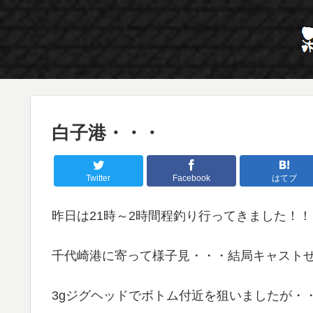
白子港・・・
Twitter
Facebook
はてブ
昨日は21時～2時間程釣り行ってきました！！
千代崎港に寄って様子見・・・結局キャスト
3gジグヘッドでボトム付近を狙いましたが・