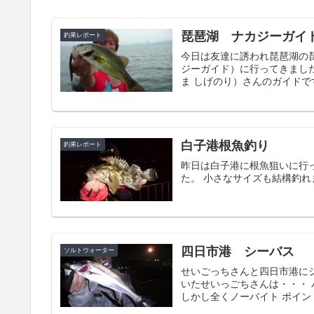
琵琶湖 ナカジーガイ
釣果レポート
今日は友達に誘われ琵琶湖の琵琶
ジーガイド）に行ってきました
ま しげのり）さんのガイドです
白子港根魚釣り
釣果レポート
昨日は白子港に根魚狙いに行っ
た。 小さなサイズも結構釣れ
四日市港 シーバス
ソルトウォーター
せいごっちさんと四日市港にシ
いたせいっごちさんは・・・
しかし全くノーバイト ポイン