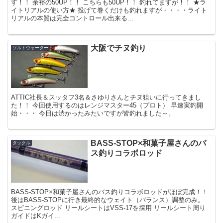
す！！ 余裕の50UP！！ こちらも50UP！！ 釣れてますが！！ ★ラ
イトリアルの使い方★ 投げて巻くだけも釣れますが・・・・ライト
リアルの本質は完全コントロール出来る...
大阪でチヌ釣り
ソルトウォーター
ATTIC社長＆スッタフ3名＆さゆりさんとチヌ狙いに行ってきまし
た！！ 今回使用するのはレンジマスター45（プロト） 早速実釣開
始・・・ 今日は渋かったみたいですが皆釣れました～。
BASS-STOP×和菓子屋さんのバ
タックル
ス釣りコラボロッド
BASS-STOP×和菓子屋さんのバス釣りコラボロッドがほぼ完成！！
後はBASS-STOPに行き最終的なウェイト（バランス）調整のみ。
スピニングロッド リールシートはVSS-17を採用 リールシート周り
ガイドはKガイ...