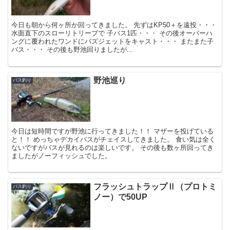
今日も朝から何ヶ所か回ってきました。 先ずはKP50＋を遠投・・・
水面直下のスローリトリーブで 子バス1匹・・・ その後オーバーハ
ングに覆われたワンドにバズジェットをキャスト・・・ またまた子
バス・・・ その後も野池回りましたが...
野池巡り
バス釣り
今日は短時間ですが野池に行ってきました！！ マザーを投げている
と！！ めっちゃデカイバスがチェイスしてきました。 食い気は全く
ないですがバスが見れるのは楽しいです。 その後も数ヶ所回ってき
ましたがノーフィッシュでした。
フラッシュトラップⅡ（プロトミ
バス釣り
ノー）で50UP