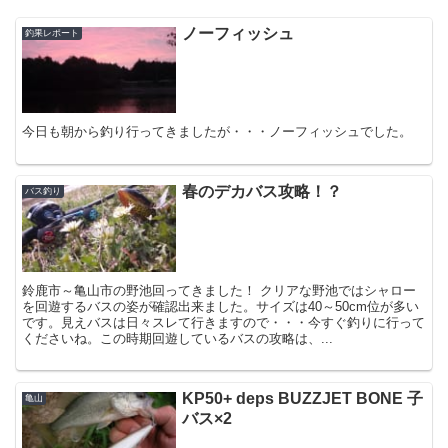
ノーフィッシュ
釣果レポート
今日も朝から釣り行ってきましたが・・・ノーフィッシュでした。
春のデカバス攻略！？
バス釣り
鈴鹿市～亀山市の野池回ってきました！ クリアな野池ではシャロー
を回遊するバスの姿が確認出来ました。サイズは40～50cm位が多い
です。見えバスは日々スレて行きますので・・・今すぐ釣りに行って
くださいね。この時期回遊しているバスの攻略は、...
KP50+ deps BUZZJET BONE 子
亀山
バス×2