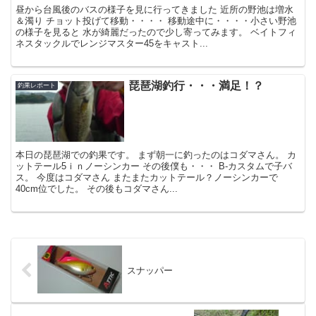
昼から台風後のバスの様子を見に行ってきました 近所の野池は増水
＆濁り チョット投げて移動・・・・ 移動途中に・・・・小さい野池
の様子を見ると 水が綺麗だったので少し寄ってみます。 ベイトフィ
ネスタックルでレンジマスター45をキャスト...
琵琶湖釣行・・・満足！？
釣果レポート
本日の琵琶湖での釣果です。 まず朝一に釣ったのはコダマさん。 カ
ットテール5ｉｎノーシンカー その後僕も・・・ B-カスタムで子バ
ス。 今度はコダマさん またまたカットテール？ノーシンカーで
40cm位でした。 その後もコダマさん...
スナッパー