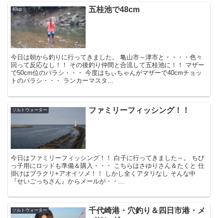
五桂池で48cm
40up
今日は朝から釣りに行ってきました。 亀山市～津市と・・・・色々
回って反応なし！！ その後釣り仲間と合流して五桂池に！！ マザー
で50cm位のバラシ・・・ 今度はちぃちゃんがマザーで40cmチョッ
トのバラシ・・・ ランカーマスタ...
ファミリーフィッシング！！
ソルトウォーター
今日はファミリーフィッシング！！ 白子に行ってきました～。 ちび
っ子用にロッドも準備＆購入・・・ こちらはさゆりさん＆たくと 仕
掛けはブラクリ+アオイソメ！！ しかし全くアタリなし そんな中
『せいごっちさん』からメールが・・...
千代崎港・穴釣り＆四日市港・メ
ソルトウォーター