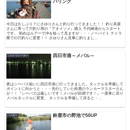
バリング
今日は久しぶり？にさゆりさんと釣り行ってきました！！ 釣り具屋
さんに寄って穴釣り用の『アオイソメ』購入 千代崎港からスタート
です。 初めはルアーで沖を狙って見ますが・・・ノーバイト テトラ
際での穴釣りに変更！！ さゆりさん見事に釣りまし...
四日市港～メバル～
ソルトウォーター
夜はシーバス狙いに四日市港に行ってきました。タックルを準備して
ポイントに向かうと・・・先行していた鈴鹿のランカーマスターさん
が！！『シーバスは厳しいです！メバルが好調です！』一度車に戻り
メバルタックルに変更。 タックルを準備して戻ると・...
鈴鹿市の野池で50UP
バス釣り