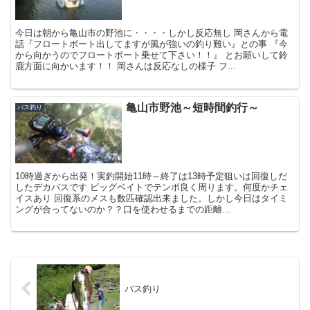
今日は朝から亀山市の野池に・・・・しかし反応無し 岡さんから電
話『フロートボート出してますが風が強いの釣り難い』との事 『今
から向かうのでフロートボート乗せて下さい！！』 とお願いして鈴
鹿方面に向かいます！！ 岡さんは反応なしの様子 フ...
亀山市野池～短時間釣行～
バス釣り
10時過ぎから出発！実釣開始11時～終了は13時予定狙いは回復しだ
したデカバスです ビッグベイトでテンポ良く周ります。何度かチェ
イスあり 回復系のメスも数匹確認出来ました。しかし今日はタイミ
ングが合ってないのか？？口を使わせるまでの距離...
バス釣り