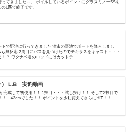
行ってきました～。 ボイルしているポイントにグラスミノーSSを
この1匹で終了です。
ートで野池に行ってきました 津市の野池でボートを降ろしまし
るも無反応 2周目にバスを見つけたのでテキサスをキャスト・・・
！？ ワタナベ君のロッドにはカットテ...
ー） L.B 実釣動画
L.Bが完成して初使用！！ 1投目・・・試し投げ！！ そして2投目で
T！！ 42cmでした！！ ポイントを少し変えてさらにHIT！！