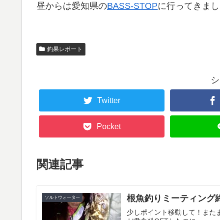
昼からは愛知県の
BASS-STOP
に行ってきまし
釣果レポート
シ
Twitter
Pocket
関連記事
根魚釣りミーティング
ソルトウォーター
少しポイント移動して！またま