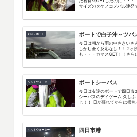
だ君食料GETしたのに・・・
サイズのタケノコメバル連発でし
ボートで白子沖～ツバ
釣果レポート
今日は朝から雨の中さきいさ
しかし全く反応なし！！ 2ヶ
も・・・カマスGET！！さらに
ボートシーバス
ソルトウォーター
今日は友達のボートで四日市エ
シーバスのデイゲーム 久しぶ
じ！！ 日が暮れてからは根魚も
四日市港
ソルトウォーター