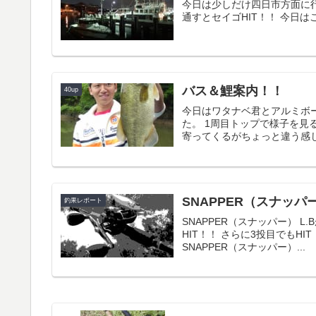
今日は少しだけ四日市方面に
通すとセイゴHIT！！ 今日は
バス＆鯉案内！！
40up
今日はワタナベ君とアルミボ
た。 1周目トップで様子を見
寄ってくるがちょっと違う感じ
SNAPPER（スナッパ
釣果レポート
SNAPPER（スナッパー） 
HIT！！ さらに3投目でもHI
SNAPPER（スナッパー）...