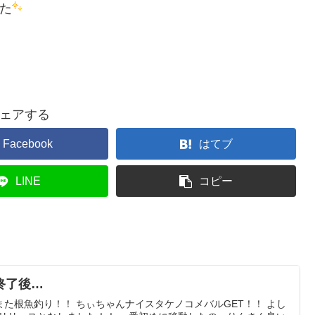
た
ェアする
Facebook
はてブ
LINE
コピー
終了後…
た根魚釣り！！ ちぃちゃんナイスタケノコメバルGET！！ よし