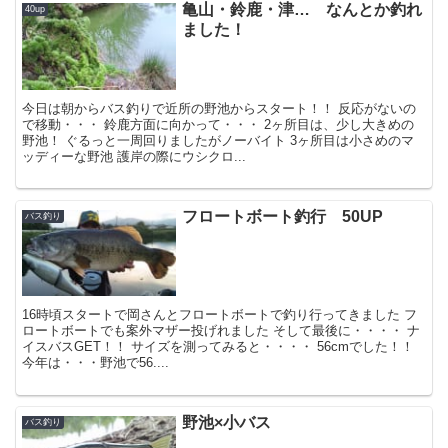
亀山・鈴鹿・津… なんとか釣れ
40up
ました！
今日は朝からバス釣りで近所の野池からスタート！！ 反応がないの
で移動・・・ 鈴鹿方面に向かって・・・ 2ヶ所目は、少し大きめの
野池！ ぐるっと一周回りましたがノーバイト 3ヶ所目は小さめのマ
ッディーな野池 護岸の際にウシクロ...
フロートボート釣行 50UP
バス釣り
16時頃スタートで岡さんとフロートボートで釣り行ってきました フ
ロートボートでも案外マザー投げれました そして最後に・・・・ ナ
イスバスGET！！ サイズを測ってみると・・・・ 56cmでした！！
今年は・・・野池で56....
野池×小バス
バス釣り