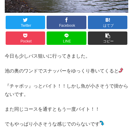
Twitter
Facebook
はてブ
Pocket
LINE
コピー
今日も少しバス狙いに行ってきました。
池の奥のワンドでスナッパーをゆっくり巻いてくると
『チャポッ』っとバイト！！しかし魚が小さそうで掛から
ないです。
また同じコースを通すともう一度バイト！！
でもやっぱり小さそうな感じでのらないです