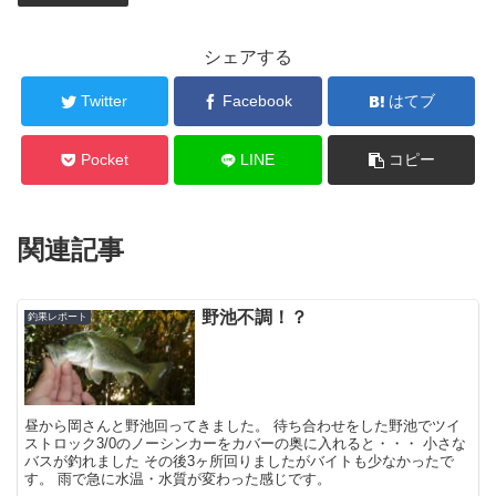
シェアする
Twitter
Facebook
はてブ
Pocket
LINE
コピー
関連記事
野池不調！？
釣果レポート
昼から岡さんと野池回ってきました。 待ち合わせをした野池でツイ
ストロック3/0のノーシンカーをカバーの奥に入れると・・・ 小さな
バスが釣れました その後3ヶ所回りましたがバイトも少なかったで
す。 雨で急に水温・水質が変わった感じです。