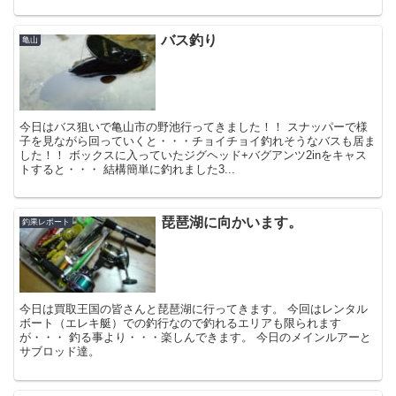
バス釣り
亀山
今日はバス狙いで亀山市の野池行ってきました！！ スナッパーで様
子を見ながら回っていくと・・・チョイチョイ釣れそうなバスも居ま
した！！ ボックスに入っていたジグヘッド+バグアンツ2inをキャス
トすると・・・ 結構簡単に釣れました3...
琵琶湖に向かいます。
釣果レポート
今日は買取王国の皆さんと琵琶湖に行ってきます。 今回はレンタル
ボート（エレキ艇）での釣行なので釣れるエリアも限られます
が・・・ 釣る事より・・・楽しんできます。 今日のメインルアーと
サブロッド達。