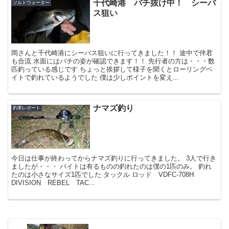
千代崎港 バチ抜け中！ シーバ
ソルトウォーター
ス狙い
岡さんと千代崎港にシーバス狙いに行ってきました！！ 途中で伴君
も合流 水面にはバチの姿が確認できます！！ 先行者の方は・・・数
匹釣っている感じです ちょっと挨拶して様子を聞くとローリングベ
イトで釣れているようでした 僕は少しポイントを変え...
ナマズ釣り
釣果レポート
今日は仕事が終わってからナマズ釣りに行ってきました。 3人で行き
ましたが・・・ バイトは有るものの釣れたのは僕の1匹のみ。 釣れ
たのは小さなサイズ1匹でした タックル ロッド VDFC-708H
DIVISION REBEL TAC...