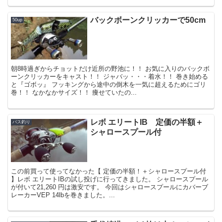
バックボーンクリッカーで50cm
50up
朝8時過ぎからチョットだけ近所の野池に！！ お気に入りのバックボ
ーンクリッカーをキャスト！！ ジャバッ・・・着水！！ 巻き始める
と『ゴボッ』 フッキングから途中の倒木を一気に超えるためにゴリ
巻！！ なかなかサイズ！！ 痩せていたの...
レボ エリートIB 定価の半額＋
バス釣り
シャロースプール付
この前買って使ってなかった【 定価の半額！＋シャロースプール付
】レボ エリートIBの試し投げに行ってきました。 シャロースプール
が付いて21,260 円は激安です。 今回はシャロースプールにカバーブ
レーカーVEP 14lbを巻きました。...