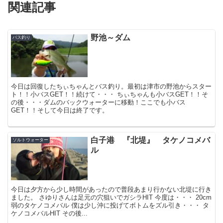
関連記事
野池～ダム
バス釣り
今日は回復したちぃちゃんとバス釣り。最初は津市の野池からスター
ト！！小バスGET！！続けて・・・ ちぃちゃんも小バスGET！！そ
の後・・・ダムのバックウォーターに移動！ここでも小バス
GET！！そして今日は終了です。
白子港 『北堤』 タケノコメバ
ソルトウォーター
ル
今日は夕方から少し時間があったので普段あまり行かない北堤に行き
ました。 さゆりさんは足元の穴狙いでガシラHIT 今度は・・・ 20cm
弱のタケノコメバル 僕は少し沖に投げてボトムをズル引き・・・ タ
ケノコメバルHIT その後...