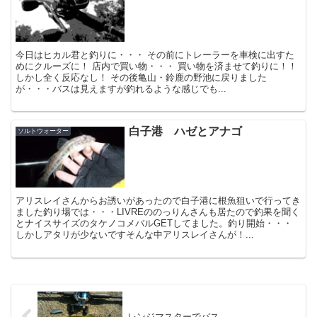
今日はヒカル君と釣りに・・・ その前にトレーラーを車検に出すた
めにクルーズに！ 店内で買い物・・・ 買い物を済ませて釣りに！！
しかし全く反応なし！ その後亀山・鈴鹿の野池に戻りました
が・・・バスは見えますが釣れるような感じでも...
白子港 ハゼとアナゴ
ソルトウォーター
アリスレイさんからお誘いがあったので白子港に根魚狙いで行ってき
ました釣り場では・・・LIVREののっりんさんも居たので釣果を聞く
とナイスサイズのタケノコメバルGETしてました。釣り開始・・・
しかしアタリが少ないですそんな中アリスレイさんが！...
レンジマスターでバス