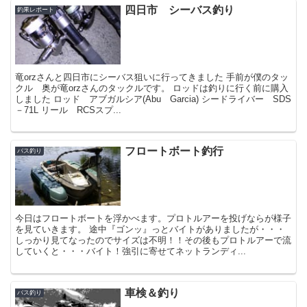
四日市 シーバス釣り
釣果レポート
竜orzさんと四日市にシーバス狙いに行ってきました 手前が僕のタッ
クル 奥が竜orzさんのタックルです。 ロッドは釣りに行く前に購入
しました ロッド アブガルシア(Abu Garcia) シードライバー SDS
－71L リール RCSスプ...
フロートボート釣行
バス釣り
今日はフロートボートを浮かべます。プロトルアーを投げならが様子
を見ていきます。 途中『ゴンッ』っとバイトがありましたが・・・
しっかり見てなったのでサイズは不明！！その後もプロトルアーで流
していくと・・・バイト！強引に寄せてネットランディ...
車検＆釣り
バス釣り