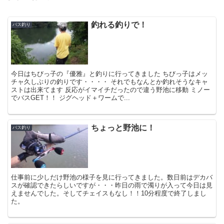
釣れる釣りで！
バス釣り
今日はちびっ子の『優雅』と釣りに行ってきました ちびっ子はメッ
チャ久しぶりの釣りです・・・・ それでもなんとか釣れそうなキャ
ストは出来てます 反応がイマイチだったので違う野池に移動 ミノー
でバスGET！！ ジグヘッド＋ワームで...
ちょっと野池に！
バス釣り
仕事前に少しだけ野池の様子を見に行ってきました。数日前はデカバ
スが確認できたらしいですが・・・昨日の雨で濁りが入って今日は見
えませんでした。そしてチェイスもなし！！10分程度で終了しまし
た。