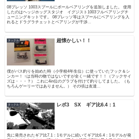
08プレッソ 1003スプールにボールベアリングを追加しました。 使用
したのはヘッジホッグスタジオ イグジスト1003フルベアリングチ
ューニングキットです。 08プレッソ等はスプールにベアリングを入
れるとドラグラチェットとベアリングが干渉...
超懐かしい！！
タックル
僕がバス釣りを始めた時（小学校4年生位）に使っていたフック＆シ
ンカー！ ↑は当時の物ではないですが全く一緒です！！（フックサイ
ズは・・・？） これに4in位のグラブを付けて釣りしてました。（も
ちろんゲーリーではありません。） その頃は友達...
レボ3 SX ギア比6.4：1
タックル
先に発売されたギア比7.1：1モデルに続いてギア比6.4：1モデルが発