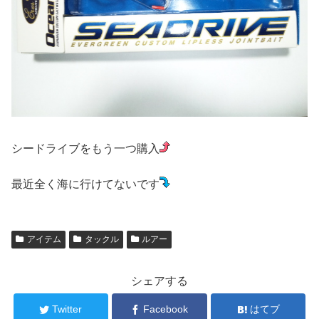
シードライブをもう一つ購入
最近全く海に行けてないです
アイテム
タックル
ルアー
シェアする
Twitter
Facebook
はてブ