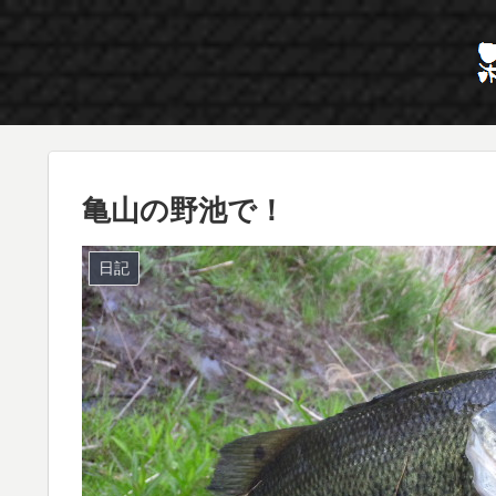
亀山の野池で！
日記