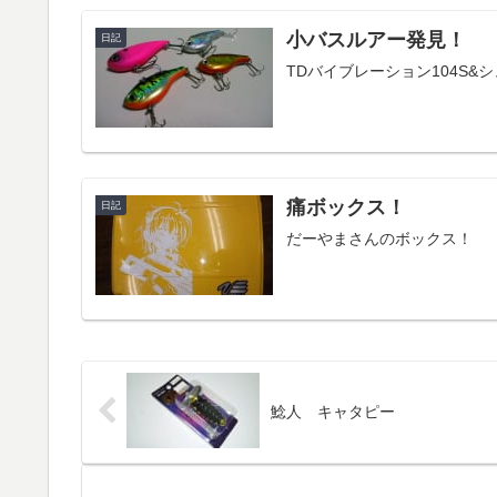
小バスルアー発見！
日記
TDバイブレーション104S
痛ボックス！
日記
だーやまさんのボックス！
鯰人 キャタピー