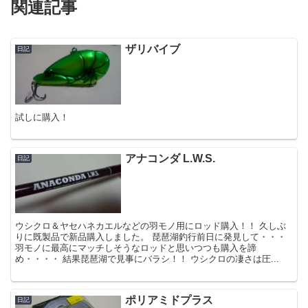
関連記事
ザリバイブ
日記
試しに購入！
アナコンダ L.W.S.
日記
ウシクロ＆ヤセハネカエルなどの羽モノ用にロッド購入！！ 久しぶ
りに既製品で新品購入しました。 琵琶湖釣行前日に発見して・・・
羽モノに最高にマッチしそうなロッドと思いつつも購入を諦
め・・・・ 結果琵琶湖で見事にバラシ！！ ウシクロの凄さは圧...
ポリアミドプラス
日記