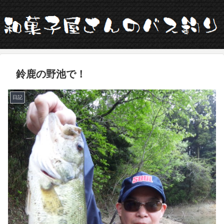
鈴鹿の野池で！
日記