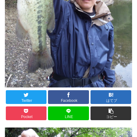
Twitter
Facebook
はてブ
Pocket
LINE
コピー