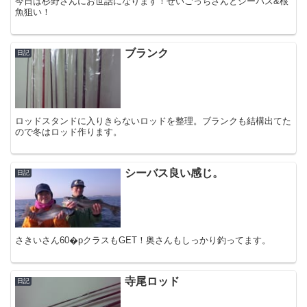
今日は杉野さんにお世話になります！せいごっちさんとシーバス&根
魚狙い！
ブランク
日記
ロッドスタンドに入りきらないロッドを整理。ブランクも結構出てた
ので冬はロッド作ります。
シーバス良い感じ。
日記
さきいさん60�pクラスもGET！奥さんもしっかり釣ってます。
寺尾ロッド
日記