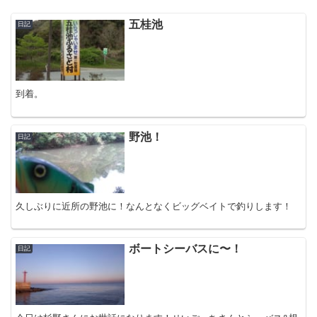
五桂池
日記
到着。
野池！
日記
久しぶりに近所の野池に！なんとなくビッグベイトで釣りします！
ボートシーバスに〜！
日記