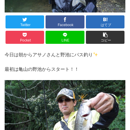
Twitter
Facebook
はてブ
Pocket
LINE
コピー
今日は朝からアサノさんと野池にバス釣り
最初は亀山の野池からスタート！！