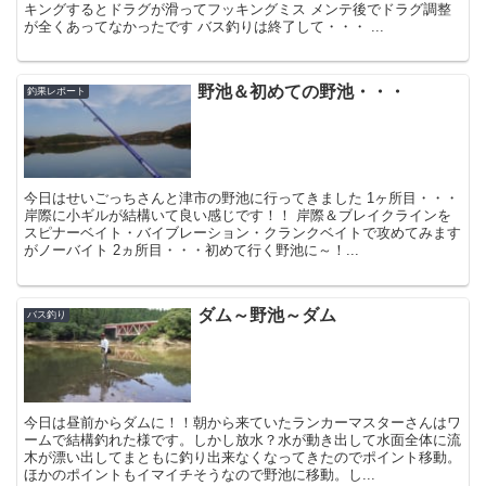
キングするとドラグが滑ってフッキングミス メンテ後でドラグ調整
が全くあってなかったです バス釣りは終了して・・・ ...
野池＆初めての野池・・・
釣果レポート
今日はせいごっちさんと津市の野池に行ってきました 1ヶ所目・・・
岸際に小ギルが結構いて良い感じです！！ 岸際＆ブレイクラインを
スピナーベイト・バイブレーション・クランクベイトで攻めてみます
がノーバイト 2ヵ所目・・・初めて行く野池に～！...
ダム～野池～ダム
バス釣り
今日は昼前からダムに！！朝から来ていたランカーマスターさんはワ
ームで結構釣れた様です。しかし放水？水が動き出して水面全体に流
木が漂い出してまともに釣り出来なくなってきたのでポイント移動。
ほかのポイントもイマイチそうなので野池に移動。し...