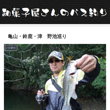
亀山・鈴鹿・津 野池巡り
バス釣り