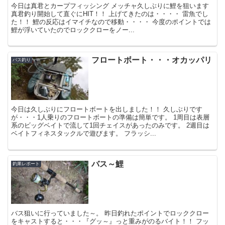
今日は真君とカープフィッシング メッチャ久しぶりに鯉を狙います
真君釣り開始して直ぐにHIT！！ 上げてきたのは・・・・ 雷魚でし
た！！ 鯉の反応はイマイチなので移動・・・・ 今度のポイントでは
鯉が浮いていたのでロッククローをノー...
フロートボート・・・オカッパリ
バス釣り
今日は久しぶりにフロートボートを出しました！！ 久しぶりです
が・・・1人乗りのフロートボートの準備は簡単です。 1周目は表層
系のビッグベイトで流して1回チェイスがあったのみです。 2週目は
ベイトフィネスタックルで遊びます。 フラッシ...
バス～鯉
釣果レポート
バス狙いに行っていました～。 昨日釣れたポイントでロッククロー
をキャストすると・・・『グッ～』っと重みがのるバイト！！ フッ