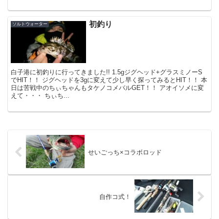
初釣り
ソルトウォーター
白子港に初釣りに行ってきました!! 1.5gジグヘッド+グラスミノーS
でHIT！！ ジグヘッドを3gに変えて少し早く探ってみるとHIT！！ 本
日は苦戦中のちぃちゃんもタケノコメバルGET！！ アオイソメに変
えて・・・ ちぃち...
せいごっち×コラボロッド
自作コ式！