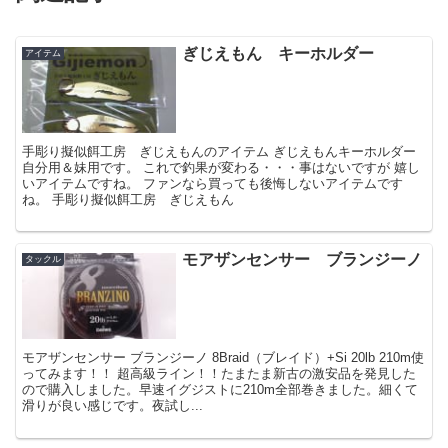
ぎじえもん キーホルダー
アイテム
手彫り擬似餌工房 ぎじえもんのアイテム ぎじえもんキーホルダー
自分用＆妹用です。 これで釣果が変わる・・・事はないですが 嬉し
いアイテムですね。 ファンなら買っても後悔しないアイテムです
ね。 手彫り擬似餌工房 ぎじえもん
モアザンセンサー ブランジーノ
タックル
モアザンセンサー ブランジーノ 8Braid（ブレイド）+Si 20lb 210m使
ってみます！！ 超高級ライン！！たまたま新古の激安品を発見した
ので購入しました。早速イグジストに210m全部巻きました。細くて
滑りが良い感じです。夜試し...