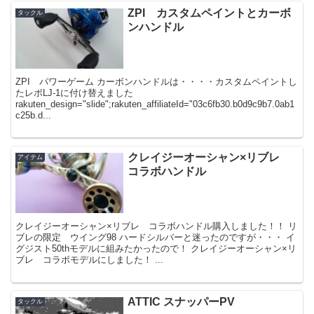
ZPI カスタムペイントとカーボ
タックル
ンハンドル
ZPI パワーゲーム カーボンハンドルは・・・・カスタムペイントし
たレボLJ-1に付け替えました
rakuten_design="slide";rakuten_affiliateId="03c6fb30.b0d9c9b7.0ab1
c25b.d...
クレイジーオーシャン×リブレ
アイテム
コラボハンドル
クレイジーオーシャン×リブレ コラボハンドル購入しました！！ リ
ブレの限定 ウイング98 ハードシルバーと迷ったのですが・・・ イ
グジスト50thモデルに組みたかったので！ クレイジーオーシャン×リ
ブレ コラボモデルにしました！ ...
ATTIC スナッパーPV
タックル