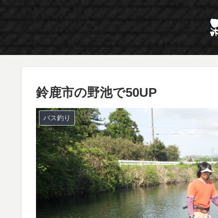
鈴鹿市の野池で50UP
バス釣り