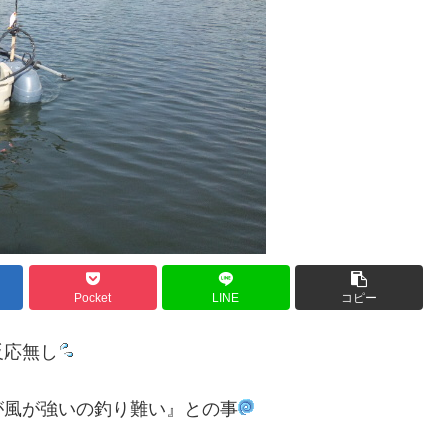
Pocket
LINE
コピー
反応無し
が風が強いの釣り難い』との事