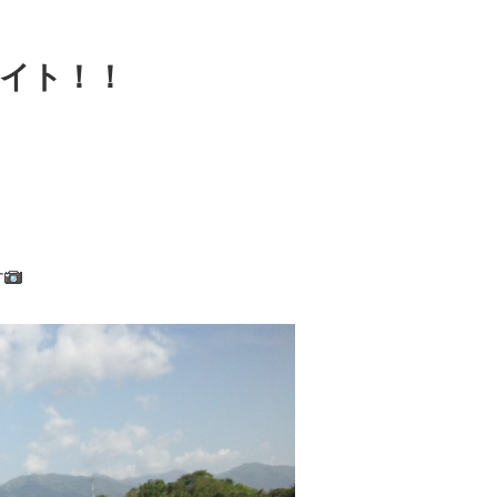
イト！！
す