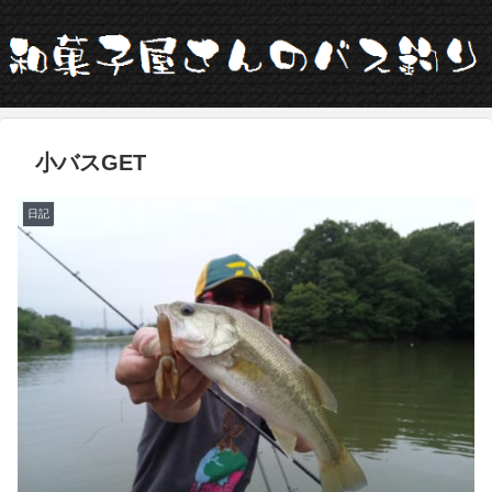
小バスGET
日記