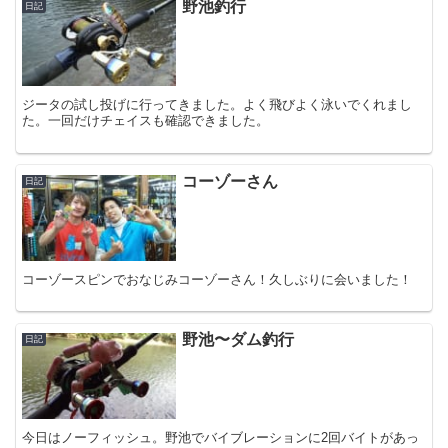
野池釣行
日記
ジータの試し投げに行ってきました。よく飛びよく泳いでくれまし
た。一回だけチェイスも確認できました。
コーゾーさん
日記
コーゾースピンでおなじみコーゾーさん！久しぶりに会いました！
野池〜ダム釣行
日記
今日はノーフィッシュ。野池でバイブレーションに2回バイトがあっ