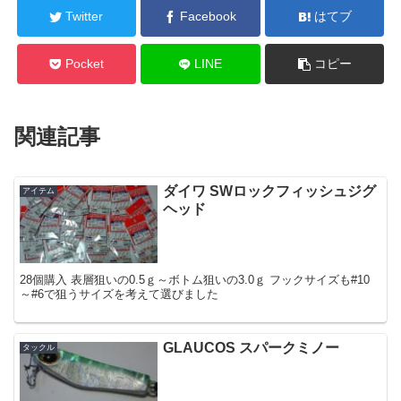
Twitter
Facebook
はてブ
Pocket
LINE
コピー
関連記事
ダイワ SWロックフィッシュジグ
アイテム
ヘッド
28個購入 表層狙いの0.5ｇ～ボトム狙いの3.0ｇ フックサイズも#10
～#6で狙うサイズを考えて選びました
GLAUCOS スパークミノー
タックル