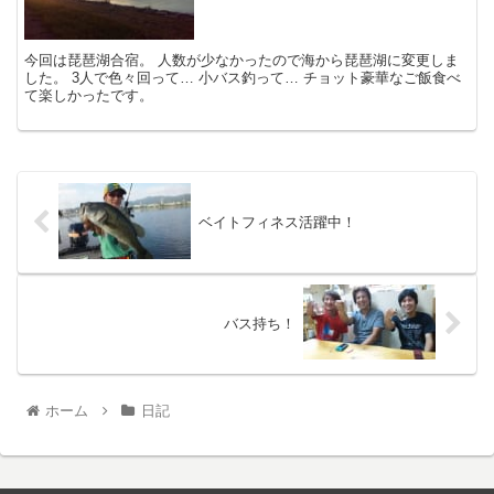
今回は琵琶湖合宿。 人数が少なかったので海から琵琶湖に変更しま
した。 3人で色々回って… 小バス釣って… チョット豪華なご飯食べ
て楽しかったです。
ベイトフィネス活躍中！
バス持ち！
ホーム
日記