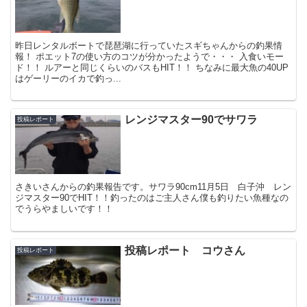
昨日レンタルボートで琵琶湖に行っていたスギちゃんからの釣果情
報！ ポエット7の使い方のコツが分かったようで・・・ 入食いモー
ド！！ ルアーと同じくらいのバスもHIT！！ ちなみに最大魚の40UP
はゲーリーのイカで釣っ...
レンジマスター90でサワラ
投稿レポート
さきいさんからの釣果報告です。サワラ90cm11月5日 白子沖 レン
ジマスター90でHIT！！釣ったのはご主人さん僕も釣りたい魚種なの
でうらやましいです！！
投稿レポート コウさん
投稿レポート