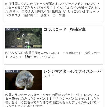
釣り仲間コウさんからメールが届きました シーバス狙いでレンジマ
スターを投げてみると びっくり！！ タケノコメバルが食ってきまし
た 釣り人 コウさん 日時3月7日 投稿ありがとうございますね～ レ
ンジマスター絶好調！！ 現在メーカーで追...
コラボロッド 投稿写真
投稿レポート
BASS-STOP×和菓子屋さんのバス釣り コラボロッド 投稿レポー
ト クロソイ 33cm せいごっちさん
レンジマスター45でナイスシーバ
投稿レポート
ス！！
鈴鹿のランカーマスターさんからの投稿レポートです！ レンジマス
ター45を丸呑みしたシーバス！！ 見えたシーバスにキャストしたら
奪い合うように喰ってきた様です 他にももっとデカイのをかけてバ
ラシてしまったみたいです