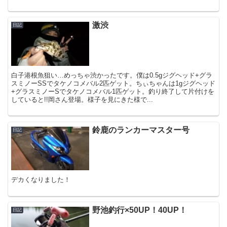
激渋
日記
白子港根魚狙い…めっちゃ渋かったです。僕は0.5gジグヘッド+グラ
スミノーSSでタケノコメバル2匹ゲット。ちぃちゃんは1gジグヘッド
+グラスミノーSでタケノコメバル1匹ゲット。釣り終了して片付けを
していると!!岡さん登場。様子を見にきた様で...
鈴鹿のランカーマスター号
日記
デカくなりました！
野池釣行×50UP！40UP！
日記