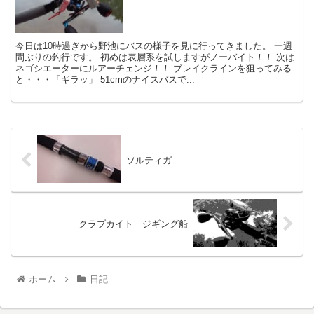
今日は10時過ぎから野池にバスの様子を見に行ってきました。 一週
間ぶりの釣行です。 初めは表層系を試しますがノーバイト！！ 次は
ネゴシエーターにルアーチェンジ！！ ブレイクラインを狙ってみる
と・・・「ギラッ」 51cmのナイスバスで...
ソルティガ
クラブカイト ジギング船
ホーム
日記