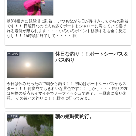
朝8時過ぎに琵琶湖に到着！ いつもながら日が昇りきってからの到着
です！！ 日曜日なので人も多くボートもシャローに寄っていて投げ
れる場所が限られます・・・ いろいろポイント移動するも全く反応
なし！！ 15時頃に終了して・・・・ 菰...
休日な釣り！！ボートシーバス＆
バス釣り
バス釣り
今日は休みだったので朝から釣り！！ 初めはボートシーバスからス
タート！！ 何度見てもきれいな景色です！！ しかし・・・釣りの方
は魚探の反応もイマイチでノーフィッシュで終了。 一旦家に戻り休
憩。 その後バス釣りに！！ 野池に行ってみま...
朝の短時間釣行。
バス釣り