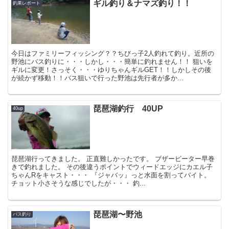
ギル釣り＆ナマズ釣り！！
釣果レポート
今日はファミリーフィッシング？？ちびっ子2人釣れて釣り。近所の
野池にバス釣りに・・・しかし・・・簡単に釣れません！！ 狙いを
ギルに変更！さっそく・・・ゆりちゃんギルGET！！しかしその後
が続かず移動！！バス狙いで行った野池は先行者が多か...
琵琶湖釣行 40UP
40up
琵琶湖行ってきました。 正直難しかったです。 ブザービーター早巻
きで釣れました。 その後違うポイントでウィードエッジにカエル子
ちゃんRをキャスト・・・ 『ジャバッ』っと水面を割ってバイト。
チョット小さそうな感じでしたが・・・ 釣...
琵琶湖〜野池
バス釣り