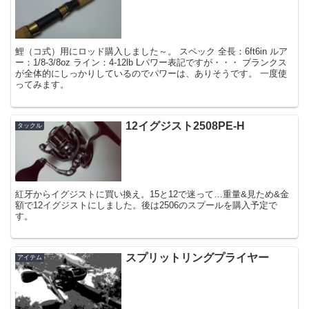
鯉（コ式）用にロッド購入しました～。 スペック 全長：6ft6in ルア
ー：1/8-3/8oz ライン：4-12lb Lパワー表記ですが・・・ ブランクス
が全体的にしっかりしているのでパワーは、ありそうです。 一度使
ってみます。
12イグジスト2508PE-H
タックル
紅牙からイグジストに買い換え。15と12で迷って…重量&見ため&金
額で12イグジストにしました。後は2506のスプールを購入予定で
す。
スプリットリングプライヤー
アイテム