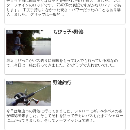
チョット前に面白そうなロッドを発見したので購入しました。 レス
ターファインのロッドです。 73XXRの表記ですがかなりパワーがあ
ります。 丁度手持ちになかった硬さ・パワーだったのこともあり購
入しました。 グリップは一般的...
ちびっ子×野池
日記
最近ちびっこがバス釣りに興味をもって1人でも行っている様なの
で…今日は一緒に行ってきました。2inグラブで入れ食いでした。
野池釣行
日記
今日は亀山市の野池に行ってきました。シャローにギル&小バスの姿
が確認出来ました。そしてそれを狙ってデカいバスもたまにシャロー
に上がってきました。そしてノーフィッシュで終了。