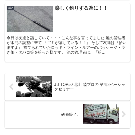
楽しく釣りする為に！！
日記
今日は友達と話していて・・・こんな事を言ってました 池の管理者
が水門の調整に来て 『ゴミが落ちている！！』 そして友達は『拾い
ますよ』 捨てられていたロッド・ライン・ルアーのパッケージ・空
き缶・タバコ等を拾った様です。 池の管理者は、『拾...
JB TOP50 北山 睦プロの 第4回ベーシッ
クセミナー
研修終了。