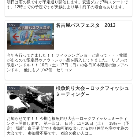
明日は雨の様ですが予定通り開催します。安濃ダムで7時スタートで
す。12時までの予定ですが天候により早く終了の場合もあります。
名古屋バスフェスタ 2013
イベント
今年も行ってきました！！ フィッシングショーと違って・・・物販
があるので限定品やアウトレット品を購入してきました。 リブレの
限定ハンドル！！ 16日（土）17日（日）の各日10本限定の激レアハ
ンドル。 他にもノブ×3個 セミコン...
根魚釣り大会～ロックフィッシュ
イベント
ミーティング～
お知らせです！！ 今期も根魚釣り大会～ロックフィッシュミーティ
ング～開催します。 第一回は、 日時：11月26日（土） 19時～（予
定） 場所：白子港 誰でも参加可能な楽しむ＆釣り仲間を増やす為の
大会です。 参加費不要です。 都合の良い人は...