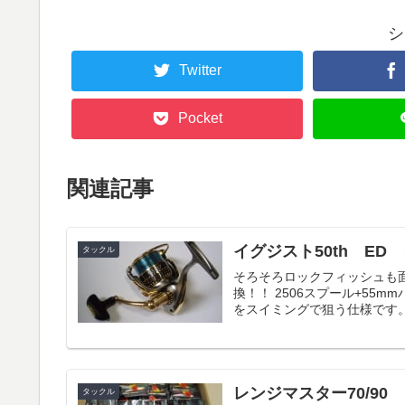
シ
Twitter
Pocket
関連記事
イグジスト50th E
タックル
そろそろロックフィッシュも面
換！！ 2506スプール+55
をスイミングで狙う仕様です。 
レンジマスター70/90
タックル