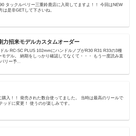
90 タックルベリー三重鈴鹿店に入荷してますよ！！ 今回はNEW
方は是非GETして下さいね。
2mm 剛力招来モデルカスタムオーダー
RC-SC PLUS 102mmにハンドルノブがR30 R31 R33の3種
ーモデル。 納期をしっかり確認してなくて・・・ もう一度読み直
リー予...
に購入！！ 発売された数台使ってました。 当時は最高のリールで
テッドに変更！ 使うのが楽しみです。