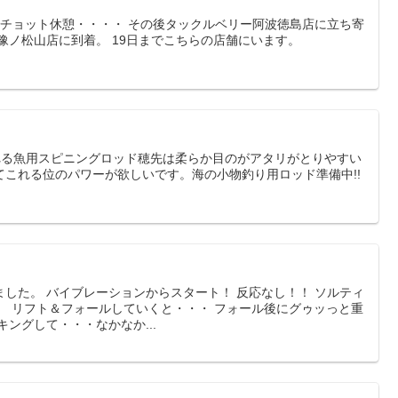
でチョット休憩・・・・ その後タックルベリー阿波徳島店に立ち寄
豫ノ松山店に到着。 19日までこちらの店舗にいます。
れる魚用スピニングロッド穂先は柔らか目のがアタリがとりやすい
てこれる位のパワーが欲しいです。海の小物釣り用ロッド準備中!!
した。 バイブレーションからスタート！ 反応なし！！ ソルティ
ジ。 リフト＆フォールしていくと・・・ フォール後にグゥッっと重
ングして・・・なかなか...