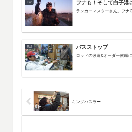
フナも！そして白子港
日記
ランカーマスターさん。フナ
バスストップ
日記
ロッドの改造&オーダー依頼
キングハスラー