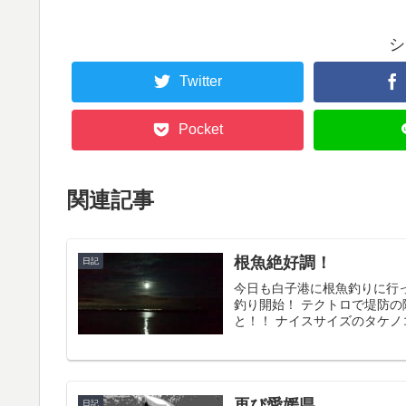
シ
Twitter
Pocket
関連記事
根魚絶好調！
日記
今日も白子港に根魚釣りに行
釣り開始！ テクトロで堤防
と！！ ナイスサイズのタケノコ
再び愛媛県
日記