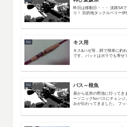
昨日は移動日・・・ 淡路SA
り！ 目的地タックルベリー伊
キス用
日記
キス&ハゼ等…餌で簡単に釣
です。バットはボラでも寄せ
バス～根魚
日記
昼から近所の野池に行ってきま
ーソニックforバスにチェン
みが伝わってきました。 フッキ