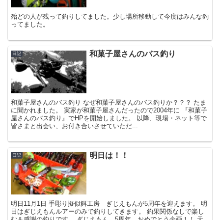
殆どの人が残って釣りしてました。少し場所移動して今度はみんな釣
ってました。
和菓子屋さんのバス釣り
日記
和菓子屋さんのバス釣り なぜ和菓子屋さんのバス釣りか？？？ たま
に聞かれました。 実家が和菓子屋さんだったので2004年に 『和菓子
屋さんのバス釣り』でHPを開始しました。 以降、現場・ネット等で
皆さまと出会い、お付き合いさせていただ...
明日は！！
日記
明日11月1日 手彫り擬似餌工房 ぎじえもんが5周年を迎えます。 明
日はぎじえもんルアーのみで釣りしてきます。 釣果関係なしで楽し
む＆感謝の釣りです。 ぎじえもん 5周年 おめでとう企画！！ 天