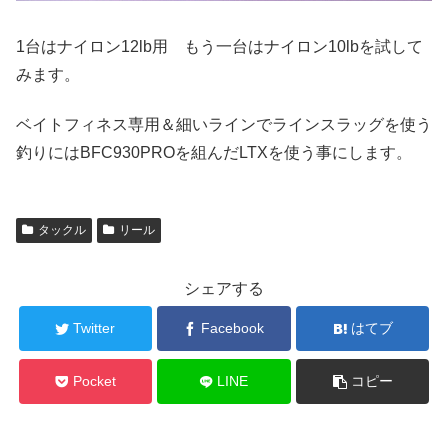
1台はナイロン12lb用 もう一台はナイロン10lbを試して
みます。
ベイトフィネス専用＆細いラインでラインスラッグを使う
釣りにはBFC930PROを組んだLTXを使う事にします。
タックル
リール
シェアする
Twitter
Facebook
はてブ
Pocket
LINE
コピー