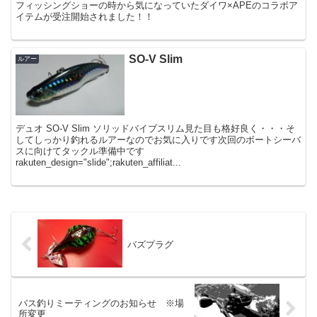
フィッシングショーの時から気になっていたダイワ×APEのコラボア
イテムが受注開始されました！！
SO-V Slim
ルアー
デュオ SO-V Slim ソリッドバイブスリム見た目も格好良く・・・そ
してしっかり釣れるルアーなのでお気に入りです次回のボートシーバ
スに向けてタックル準備中です
rakuten_design="slide";rakuten_affiliat...
バズプラグ
バス釣りミーティングのお知らせ ※場
所変更