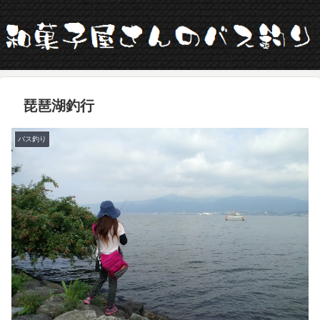
琵琶湖釣行
バス釣り