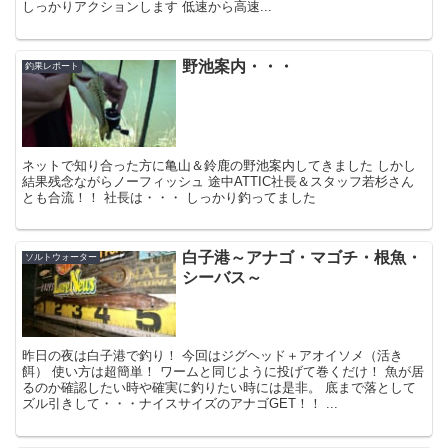
しっかりアクションします 低速から高速...
野池案内・・・
釣果レポート
ネットで知り合った方に亀山＆鈴鹿の野池案内してきました しかし
結果残念ながらノーフィッシュ 途中ATTIC社長＆スタッフ若杉さん
とも合流！！ 社長は・・・ しっかり釣ってました
白子港～アナゴ・マゴチ・根魚・
ソルトウォーター
シーバス～
昨日の夜は白子港で釣り！ 今回はジグヘッド＋アオイソメ（活き
餌） 使い方は超簡単！ ワームと同じように投げて巻くだけ！ 魚が居
るのか確認したい時や確実に釣りたい時には是非。 底まで落として
ズル引きして・・・ナイスサイズのアナゴGET！！ ...