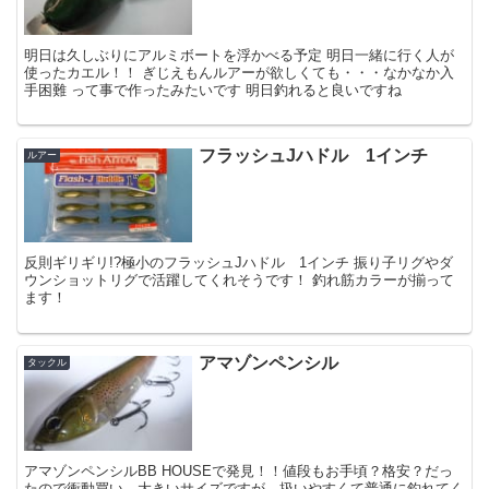
明日は久しぶりにアルミボートを浮かべる予定 明日一緒に行く人が
使ったカエル！！ ぎじえもんルアーが欲しくても・・・なかなか入
手困難 って事で作ったみたいです 明日釣れると良いですね
フラッシュJハドル 1インチ
ルアー
反則ギリギリ!?極小のフラッシュJハドル 1インチ 振り子リグやダ
ウンショットリグで活躍してくれそうです！ 釣れ筋カラーが揃って
ます！
アマゾンペンシル
タックル
アマゾンペンシルBB HOUSEで発見！！値段もお手頃？格安？だっ
たので衝動買い。大きいサイズですが、扱いやすくて普通に釣れてく