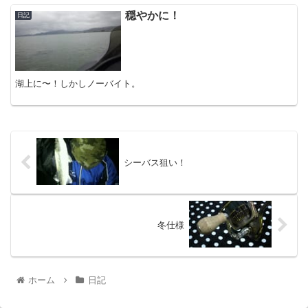
穏やかに！
日記
湖上に〜！しかしノーバイト。
シーバス狙い！
冬仕様
ホーム
日記