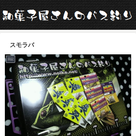
スモラバ
日記