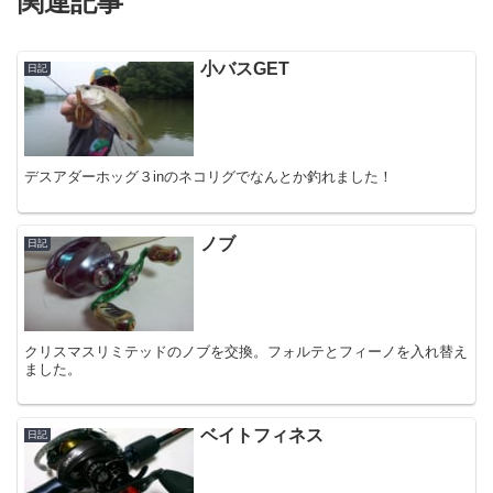
関連記事
小バスGET
日記
デスアダーホッグ３inのネコリグでなんとか釣れました！
ノブ
日記
クリスマスリミテッドのノブを交換。フォルテとフィーノを入れ替え
ました。
ベイトフィネス
日記