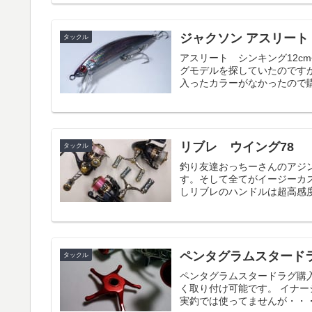
ジャクソン アスリート 
タックル
アスリート シンキング12c
グモデルを探していたのですが
入ったカラーがなかったので購
リブレ ウイング78
タックル
釣り友達おっちーさんのアジ
す。そして全てがイージーカ
しリブレのハンドルは超高感
ペンタグラムスタード
タックル
ペンタグラムスタードラグ購入
く取り付け可能です。 イナー
実釣では使ってませんが・・・ド