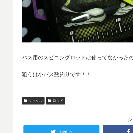
バス用のスピニングロッドは使ってなかった
狙うは小バス数釣りです！！
タックル
ロッド
シ
Twitter