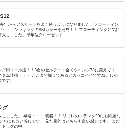
S12
m去年からアスリートをよく使うようになりました。フローティン
・・・シンキングのSKIカラーを発見！！ フローティングに気に
入しました。半年位クローゼット...
ング用リール達！！3台のセルテート全てウイング78に変えてま
スタム仕様・・・ ここまで揃えてあるとカッコイイですね。しか
度です。
ラグ
しました。 早速・・・ 装着！！ リブレのクランク90にも問題な
シャにも良い感じです。 見た目的はどちらも良い感じです。 まだ
ラグの中...