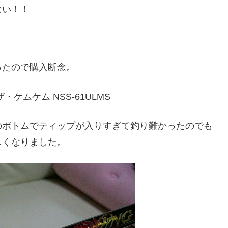
ない！！
ったので購入断念。
ムケム NSS-61ULMS
のボトムでティップが入りすぎて釣り難かったのでも
しくなりました。