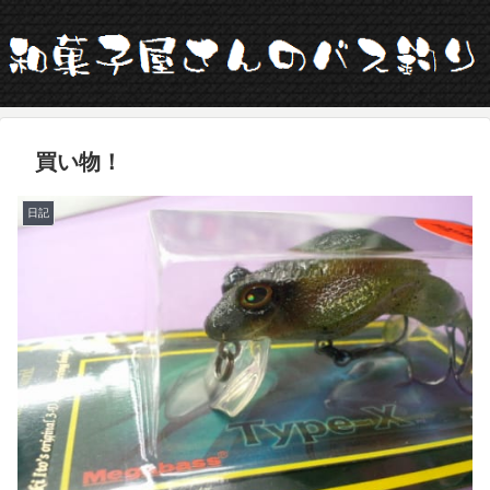
買い物！
日記