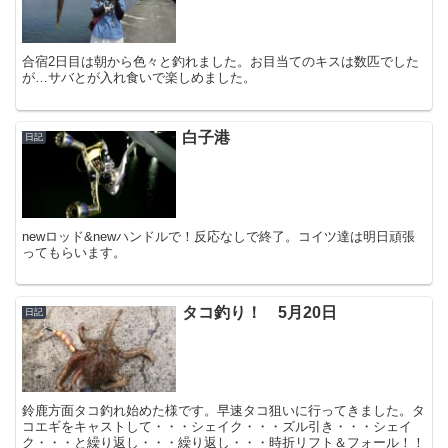
合宿2日目は朝から色々と釣れました。お目当てのキスは数匹でした
が…サバとが入れ食いで楽しめました。
白子港
日記
newロッド&newハンドルで！反応なしで終了。コイツ達は明日頑張
ってもらいます。
タコ釣り！ 5月20日
日記
鈴鹿方面タコ釣れ始めた様です。早速タコ狙いに行ってきました。タ
コエギをキャストして・・・シェイク・・・ズル引き・・・シェイ
ク・・・と繰り返し・・・繰り返し・・・時折リフト＆フォール！！