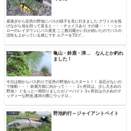
昼過ぎから近所の野池にバスの様子を見に行きました クワトロを投
げながら池を回って居ると・・・チェイスあり その後・・・・シャ
ローのレイダウンにバス発見 ここ数日暖かい日が続いたのでバスの
活性も上がっている感じです ルアーをTDプ...
亀山・鈴鹿・津… なんとか釣れ
40up
ました！
今日は朝からバス釣りで近所の野池からスタート！！ 反応がないの
で移動・・・ 鈴鹿方面に向かって・・・ 2ヶ所目は、少し大きめの
野池！ ぐるっと一周回りましたがノーバイト 3ヶ所目は小さめのマ
ッディーな野池 護岸の際にウシクロ...
野池釣行～ジャイアントベイト
バス釣り