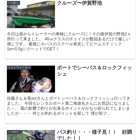
クルーズ〜伊賀野池
バス釣り
今日は昼からトレーラーの車検にクルーズに！その後伊賀の野池2ヵ
所行って来ました。 40㎝クラスのチェイスが数回あるだけで厳しい
感じです。 最後に小バスのスクール発見してビームスティック
1in+0.5gジグヘッドでGET！
ボートでシーバス＆ロックフィッ
ソルトウォーター
シュ
佐藤さん＆竜orzさんとボートシーバス＆ロックフィッシュ行ってき
ました。 今回もレンタルボート第二海遊丸さんにお世話になりまし
た～。 風の影響で釣りが出来るポイントがかなり絞られてしまいま
したが・・・ 何とか釣れるポイントを探して 僕が初フ...
バス釣り・・・様子見！！ 好調
バス釣り
でした！！