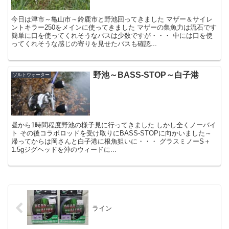
今日は津市～亀山市～鈴鹿市と野池回ってきました マザー＆サイレ
ントキラー250をメインに使ってきました マザーの集魚力は流石です
簡単に口を使ってくれそうなバスは少数ですが・・・ 中には口を使
ってくれそうな感じの寄りを見せたバスも確認...
野池～BASS-STOP～白子港
ソルトウォーター
昼から1時間程度野池の様子見に行ってきました しかし全くノーバイ
ト その後コラボロッドを受け取りにBASS-STOPに向かいました～
帰ってからは岡さんと白子港に根魚狙いに・・・ グラスミノーS＋
1.5gジグヘッドを沖のウィードに...
ライン