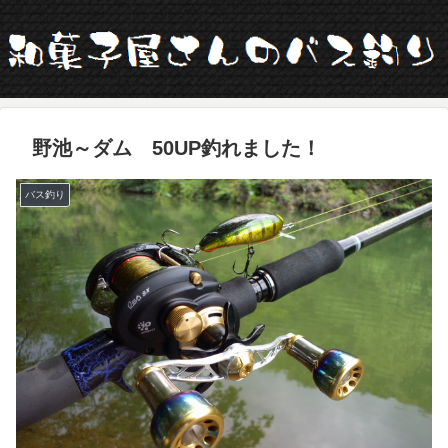
野池～ダム 50UP釣れました！
バス釣り