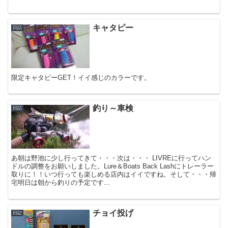
キャタピー
日記
限定キャタピーGET！イイ感じのカラーです。
釣り～車検
日記
あ朝は野池に少し行ってきて・・・次は・・・ LIVREに行ってハン
ドルの調整をお願いしました。Lure＆Boats Back Lashにトレーラー
取りに！！いつ行っても楽しめる店内はイイですね。そして・・・帰
宅明日は朝から釣りの予定です...
チョイ投げ
日記