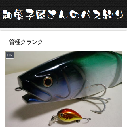
管極クランク
日記