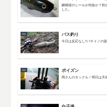
鱗模様のシールが何故か？剥
した。
バス釣り
日記
今日は反応なし!!パチイノの
ポイズン
日記
岡さんのタックル！明日は天
白子港
日記