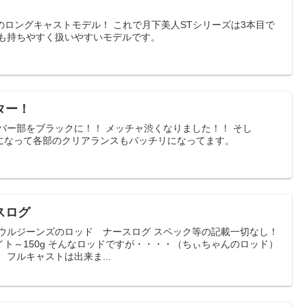
ft8inのロングキャストモデル！ これで月下美人STシリーズは3本目で
プも持ちやすく扱いやすいモデルです。
ター！
バー部をブラックに！！ メッチャ渋くなりました！！ そし
になって各部のクリアランスもバッチリになってます。
スログ
オウルジーンズのロッド ナースログ スペック等の記載一切なし！
ト～150g そんなロッドですが・・・・（ちぃちゃんのロッド）
フルキャストは出来ま...