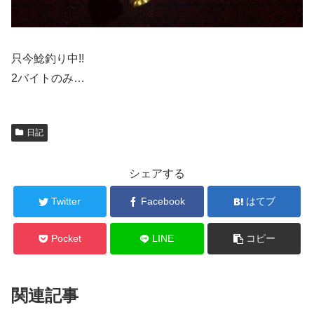
只今鯰釣り中!!
2バイトのみ…
日記
シェアする
Twitter
Facebook
はてブ
Pocket
LINE
コピー
関連記事