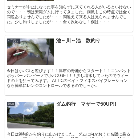
セミナーが中止になった事を知らずに来てくれる人がいるといけない
ので・・・朝は安濃ダムに行ってきました。雨風もこの時点では全く
問題ありませんでしたが・・・間違えて来る人は見られませんでし
た。少し釣りしましたが・・・全く反応なし！僕は・・・ ...
池～川～池 数釣り
バス釣り
今日は小バスと遊びます！！津市の野池からスタート！！コンバット
ポッパー バンビーノで小バスGET！！少し増水していたのでウィー
ドの上を狙ってみます。 ATTICのベイトフィネスバイブレーション
なら簡単にレンジコントロールできるのでしっか...
ダム釣行 マザーで50UP!!
50up
今日は9時前から釣りに出かけました。 ダムに向かおうと名阪に乗る