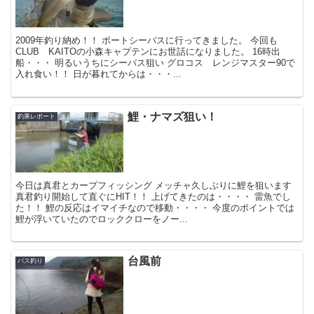
2009年釣り納め！！ ボートシーバスに行ってきました。 今回も
CLUB KAITOの小森キャプテンにお世話になりました。 16時出
船・・・ 明るいうちにシーバス狙い グロコス レンジマスター90で
入れ食い！！ 日が暮れてからは・・・...
鯉・ナマズ狙い！
釣果レポート
今日は真君とカープフィッシング メッチャ久しぶりに鯉を狙います
真君釣り開始して直ぐにHIT！！ 上げてきたのは・・・・ 雷魚でし
た！！ 鯉の反応はイマイチなので移動・・・・ 今度のポイントでは
鯉が浮いていたのでロッククローをノー...
台風前
バス釣り