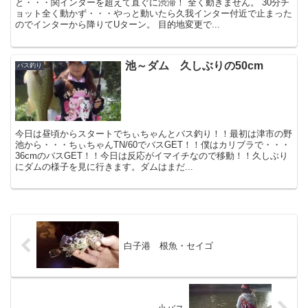
と・・・関インターを超えて直ぐに渋滞！ 全く動きません。 30分チ
ョット全く動かず・・・やっと動いたら久我インター付近で止まった
のでインターから降りてUターン。 目的地変更で...
池～ダム 久しぶりの50cm
バス釣り
今日は昼頃からスタートでちぃちゃんとバス釣り！！最初は津市の野
池から・・・ちぃちゃんTN/60でバスGET！！僕はカリブラで・・・
36cmのバスGET！！今日は反応がイマイチなので移動！！久しぶり
にダムの様子を見に行きます。ダムはまだ...
白子港 根魚・セイゴ