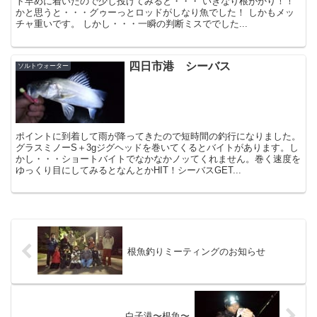
ト早めに着いたので少し投げてみると・・・ いきなり根がかり！！
かと思うと・・・グゥーっとロッドがしなり魚でした！ しかもメッ
チャ重いです。 しかし・・・一瞬の判断ミスででした...
四日市港 シーバス
ソルトウォーター
ポイントに到着して雨が降ってきたので短時間の釣行になりました。
グラスミノーS＋3gジグヘッドを巻いてくるとバイトがあります。し
かし・・・ショートバイトでなかなかノッてくれません。巻く速度を
ゆっくり目にしてみるとなんとかHIT！シーバスGET...
根魚釣りミーティングのお知らせ
白子港〜根魚〜