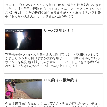
今日は、『おっちゃんさん』を亀山・鈴鹿・津市の野池案内してきま
した～。 1ヶ所目の野池で『おっちゃんさん』フリックシェイクでバ
ス×2匹GET！！ その後何ケ所か回りますが・・・反応は薄いです 途
中『おっちゃんさん』に一ヶ所新たな池を教えて...
シーバス狙い！！
ソルトウォーター
22時頃からなべちゃん＆鈴木さんと四日市にシーバス狙いに行って
きました 何ケ所か回りますが微妙な感じ・・・ 途中ボイルしている
ポイントを発見 色々試してみますが・・・バイトしてきても吸い込
みが浅くノリきらない感じです そんな中！！ なべち...
バス釣り～根魚釣り
日記
今日は10時頃からダムに！ ムツヲさんと明日の打ち合わせ。 チョッ