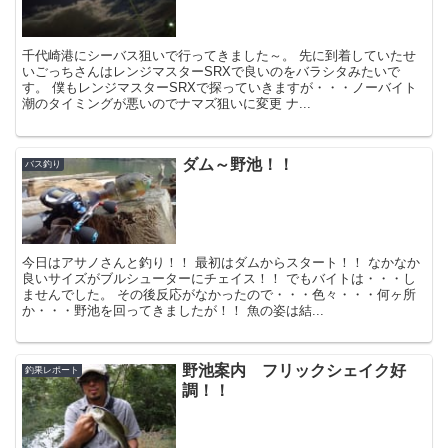
千代崎港にシーバス狙いで行ってきました～。 先に到着していたせ
いごっちさんはレンジマスターSRXで良いのをバラシタみたいで
す。 僕もレンジマスターSRXで探っていきますが・・・ノーバイト
潮のタイミングが悪いのでナマズ狙いに変更 ナ...
ダム～野池！！
バス釣り
今日はアサノさんと釣り！！ 最初はダムからスタート！！ なかなか
良いサイズがブルシューターにチェイス！！ でもバイトは・・・し
ませんでした。 その後反応がなかったので・・・色々・・・何ヶ所
か・・・野池を回ってきましたが！！ 魚の姿は結...
野池案内 フリックシェイク好
釣果レポート
調！！