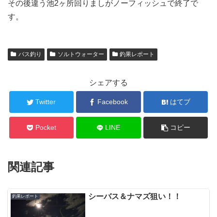
その後違う池2ヶ所回りましがノーフィッシュで終了で
す。
バス釣り
ソルトウォーター
釣果レポート
シェアする
Twitter
Facebook
はてブ
Pocket
LINE
コピー
関連記事
シーバス＆ナマズ狙い！！
釣果レポート