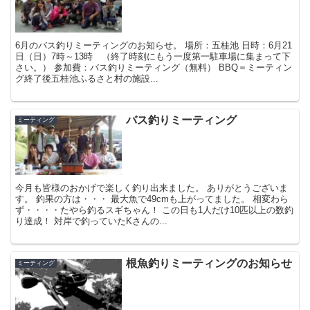
6月のバス釣りミーティングのお知らせ。 場所：五桂池 日時：6月21
日（日）7時～13時 （終了時刻にもう一度第一駐車場に集まって下
さい。） 参加費：バス釣りミーティング（無料） BBQ＝ミーティン
グ終了後五桂池ふるさと村の施設...
バス釣りミーティング
ミーティング
今月も皆様のおかげで楽しく釣り出来ました。 ありがとうございま
す。 釣果の方は・・・ 最大魚で49cmも上がってました。 相変わら
ず・・・・たやら釣るスギちゃん！ この日も1人だけ10匹以上の数釣
り達成！ 対岸で釣っていたKさんの...
根魚釣りミーティングのお知らせ
ミーティング